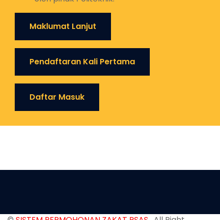
Maklumat Lanjut
Pendaftaran Kali Pertama
Daftar Masuk
©
SISTEM PERMOHONAN ZAKAT PSAS
, All Right